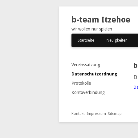
b-team Itzehoe
wir wollen nur spielen
Navigation
Startseite
Neuigkeiten
überspringen
b
Navigation
Vereinssatzung
überspringen
Datenschutzordnung
D
Protokolle
Da
Kontoverbindung
Navigation
Kontakt
Impressum
Sitemap
überspringen